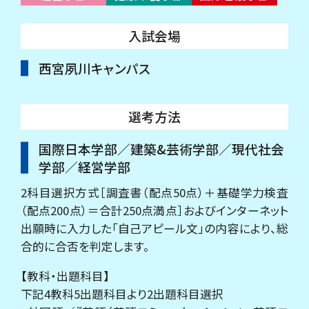
入試会場
西宮夙川キャンパス
選考方法
国際日本学部／建築&芸術学部／現代社会
学部／経営学部
2科目選択方式［調査書（配点50点）＋基礎学力検査
（配点200点）＝合計250点満点］およびインターネット
出願時に入力した「自己アピール文」の内容により、総
合的に合否を判定します。
【教科・出題科目】
下記4教科5出題科目より2出題科目選択