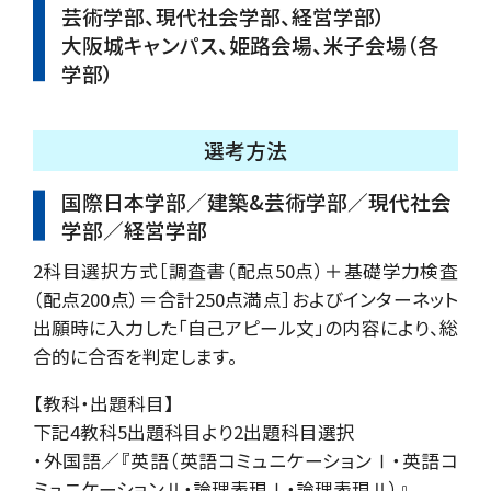
芸術学部、現代社会学部、経営学部）
大阪城キャンパス、姫路会場、米子会場（各
学部）
選考方法
国際日本学部／建築&芸術学部／現代社会
学部／経営学部
2科目選択方式［調査書（配点50点）＋基礎学力検査
（配点200点）＝合計250点満点］およびインターネット
出願時に入力した「自己アピール文」の内容により、総
合的に合否を判定します。
【教科・出題科目】
下記4教科5出題科目より2出題科目選択
・外国語／『英語（英語コミュニケーションⅠ・英語コ
ミュニケーションⅡ・論理表現Ⅰ・論理表現Ⅱ）』