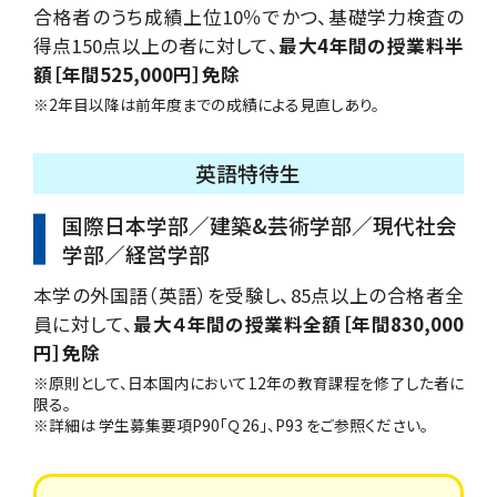
合格者のうち成績上位10％でかつ、基礎学力検査の
得点150点以上の者に対して、
最大4年間の授業料半
額［年間525,000円］免除
※2年目以降は前年度までの成績による見直しあり。
英語特待生
国際日本学部／建築&芸術学部／現代社会
学部／経営学部
本学の外国語（英語）を受験し、85点以上の合格者全
員に対して、
最大４年間の授業料全額［年間830,000
円］免除
※原則として、日本国内において12年の教育課程を修了した者に
限る。
※詳細は 学生募集要項P90「Ｑ26」、P93 をご参照ください。