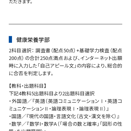
ただきます。
健康栄養学部
2科目選択： 調査書（配点50点）+基礎学力検査（配点
200点）の合計250点満点および、インターネット出願
時に入力した「自己アピール文」の内容により、総合的
に合否を判定します。
【教科・出題科目】
下記4教科5出題科目より2出題科目選択
・外国語／『英語（英語コミュニケーションⅠ・英語コ
ミュニケーションⅡ・論理表現Ⅰ・論理表現Ⅱ）』
・国語／『現代の国語・言語文化（古文・漢文を除く）』
・数学／『数学I・数学A（「場合の数と確率」「図形の性