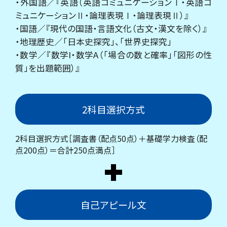
・外国語／『英語（英語コミュニケーションⅠ・英語コ
ミュニケーションⅡ・論理表現Ⅰ・論理表現Ⅱ）』
・国語／『現代の国語・言語文化（古文・漢文を除く）』
・地理歴史／「日本史探究」、「世界史探究」
・数学／『数学I・数学A（「場合の数と確率」「図形の性
質」を出題範囲）』
2科目選択方式
2科目選択方式［調査書（配点50点）＋基礎学力検査（配
点200点）＝合計250点満点］
自己アピール文