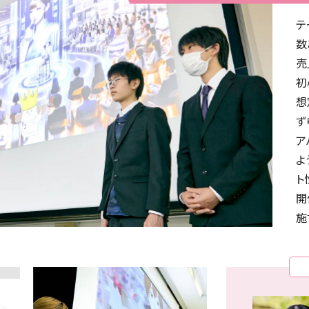
テ
数
売
初
想
ず
ア
よ
ト
開
施