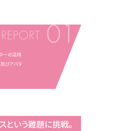
ターの活用
ス及びアバタ
スという
難題に挑戦。