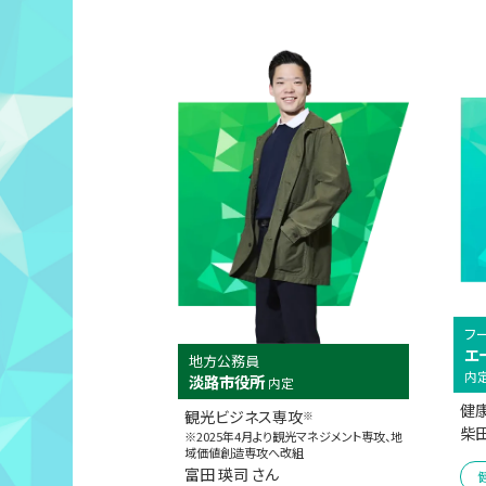
フ
エ
地方公務員
内
淡路市役所
内定
健
観光ビジネス専攻
※
柴田
※2025年4月より観光マネジメント専攻、
地
域価値創造専攻へ改組
富田 瑛司 さん