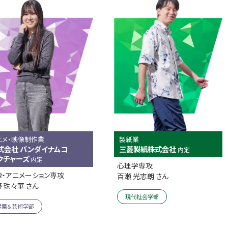
ニメ・映像制作業
製紙業
式会社 バンダイナムコ
三菱製紙株式会社
内定
クチャーズ
内定
心理学専攻
像・アニメーション専攻
百瀬 光志朗 さん
 珠々華 さん
現代社会学部
建築＆芸術学部