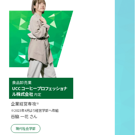
食品卸売業
UCCコーヒープロフェッショナ
ル株式会社
内定
企業経営専攻
※
※2023年4月より経営学部へ改組
谷脇 一花 さん
現代社会学部