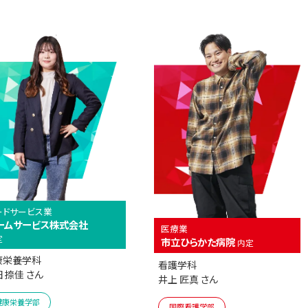
ードサービス業
ームサービス株式会社
医療業
定
市立ひらかた病院
内定
康栄養学科
看護学科
 捺佳 さん
井上 匠真 さん
健康栄養学部
国際看護学部