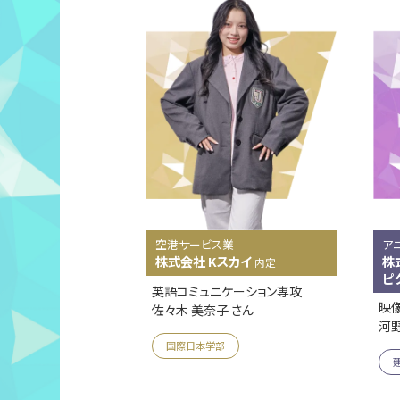
ア
空港サービス業
株
株式会社 Kスカイ
内定
ピ
英語コミュニケーション専攻
映
佐々木 美奈子 さん
河野
国際日本学部