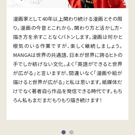
授
漫画家として40年以上関わり続ける漫画とその周
す
り。漫画の今昔とこれから、関わり方と活かし方・
知
描き方を余すことなくバトンします。漫画は何かと
る
根気のいる作業ですが、楽しく継続しましょう。
生
MANGAは世界の共通語、日本が世界に誇るヒトの
い
手でしか紡げない文化。よく「英語ができると世界
心
が広がる」と言いますが、間違いなく「漫画や絵が
を
描けると世界が広がる」と私は思います。紙媒体だ
ま
けでなく著者自ら作品を発信できる時代です。もち
け
ろん私もまだまだもりもり描き続けます！