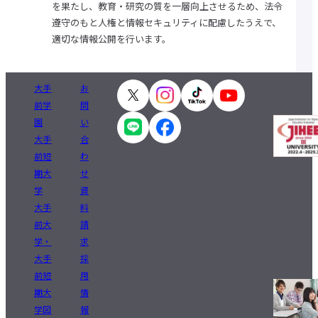
を果たし、教育・研究の質を一層向上させるため、法令
学費に関する注意事項
学費の納付について
遵守のもと人権と情報セキュリティに配慮したうえで、
学生相談
適切な情報公開を行います。
施設の利用について
大学生協・食堂
学生寮・学生マンション・アパート紹介
アルバイトの紹介
大手
お
障がいのある学生支援に
ついて
前学
問
各種申請・証明書発行
園
い
キャンパスカレンダー
大手
合
クラブ・サークル紹介
大手前祭
前短
わ
就職・キャリアトップ
期大
せ
就職・キャリア支援
学
資
進路データ
大手
料
資格サポートセンター
留学生への就職支援
前大
請
卒業生の就職相談受付
学・
求
就職関連Webサイトリンク集
求人検索NAVI
大手
採
求人の申し込みについて
前短
用
期大
情
受験生
在学生
保護者・卒業生
学図
報
企業・メディア
地域・一般