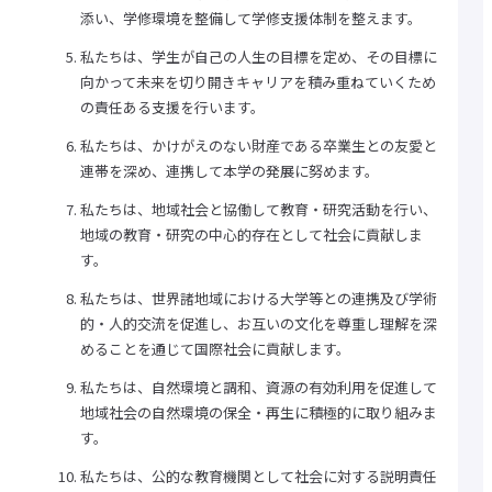
大学院 比較文化研究科
添い、学修環境を整備して学修支援体制を整えます。
大学院 国際看護学研究科
教学運営の基本方針（学部）
私たちは、学生が自己の人生の目標を定め、その目標に
人材養成等教育研究上の目的
向かって未来を切り開きキャリアを積み重ねていくため
教学運営の基本方針（大学院）
の責任ある支援を行います。
研究活動トップ
研究活動クローズアップ
私たちは、かけがえのない財産である卒業生との友愛と
交流文化研究所
連帯を深め、連携して本学の発展に努めます。
史学研究所
国際看護研究所
私たちは、地域社会と協働して教育・研究活動を行い、
教員（研究者）情報
地域の教育・研究の中心的存在として社会に貢献しま
社会連携トップ
す。
公開実技講座
公開講座
私たちは、世界諸地域における大学等との連携及び学術
実践英会話講座
的・人的交流を促進し、お互いの文化を尊重し理解を深
留学・国際交流トップ
海外研修・
めることを通じて国際社会に貢献します。
海外インターンシップ
キャンパスで国際交流
私たちは、自然環境と調和、資源の有効利用を促進して
海外提携校について
地域社会の自然環境の保全・再生に積極的に取り組みま
国際交流ニュースレター
す。
学生生活トップ
奨学金制度
私たちは、公的な教育機関として社会に対する説明責任
教育ローン