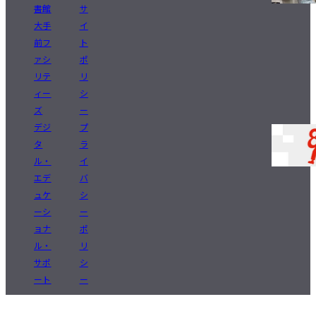
書館
サ
大手
イ
el-Campus
アクセス
言語
前フ
ト
ァシ
ポ
リテ
リ
ィー
シ
ズ
ー
デジ
プ
タ
ラ
ル・
イ
エデ
バ
ュケ
シ
ーシ
ー
ョナ
ポ
ル・
リ
サポ
シ
ート
ー