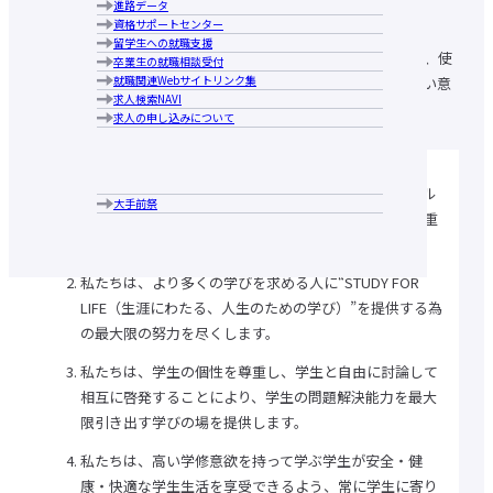
進路データ
大手前大学の特長
広報誌
人材養成等教育研究上の目的
学生相談
資格サポートセンター
ブランドメッセージ
コメンテーターガイド
教学運営の基本方針（大学院）
施設の利用について
留学生への就職支援
キャンパス案内
大手前大学・大手前短期大学図書館
私たち大手前大学の役員、教員、職員は本学の建学の精神、目的、使
卒業生の就職相談受付
アクセス
大学生協・食堂
就職関連Webサイトリンク集
命のもと、高等教育及び研究に携わるものとして高い倫理観と強い意
行動指針
学生寮・学生マンション・アパート紹介
求人検索NAVI
歴史・沿革
志を持って、公正・誠実に行動し、社会的責任を果たします。
アルバイトの紹介
求人の申し込みについて
学長あいさつ
障がいのある学生支援について
情報公表
各種申請・証明書発行
組織図
キャンパスカレンダー
中長期計画について
クラブ・サークル紹介
私たちは、学生、教職員はもとより、全てステークホル
メディア掲載実績
大手前祭
広報誌
ダーの人権、人格、個性、価値観、プライバシーを尊重
コメンテーターガイド
します。
ハラスメントの防止に向けての取り組み
個人情報保護への取り組みの取り組み
私たちは、より多くの学びを求める人に“STUDY FOR
公益通報 相談・通報窓口
LIFE（生涯にわたる、人生のための学び）”を提供する為
新型コロナウイルス感染症関連情報
の最大限の努力を尽くします。
学部・大学院トップ
国際日本学部
私たちは、学生の個性を尊重し、学生と自由に討論して
経営学部
相互に啓発することにより、学生の問題解決能力を最大
現代社会学部
建築＆芸術学部
限引き出す学びの場を提供します。
健康栄養学部
私たちは、高い学修意欲を持って学ぶ学生が安全・健
国際看護学部
通信教育部
康・快適な学生生活を享受できるよう、常に学生に寄り