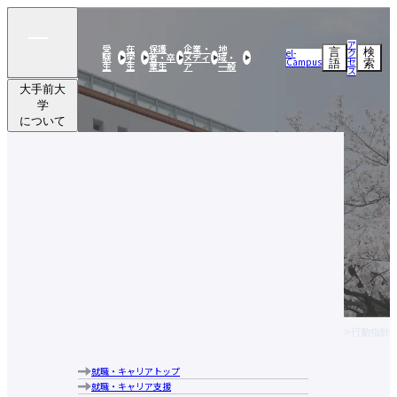
ア
受
在
保護
企業・
地
言
検
el-
ク
験
学
者・卒
メディ
域・
Campus
セ
語
索
生
生
業生
ア
一般
ス
大手前大
学
について
学部・
大学院
研究活動
大手前大学についてトップ
社会連携
建学の精神・目的・使命
大手前大学の特長
留学・
学部・大学院トップ
ブランドメッセージ
国際交流
国際日本学部
キャンパス案内
研究活動トップ
経営学部
学生生活
研究活動クローズアップ
大手前大学・大手前短期大学図書館
社会連携トップ
現代社会学部
交流文化研究所
アクセス
就職・
公開実技講座
建築＆芸術学部
史学研究所
行動指針
キャリア
公開講座
留学・国際交流トップ
健康栄養学部
国際看護研究所
歴史・沿革
実践英会話講座
大手前大学
学部・大学
研究活動
社会連携
留学・国際
学生生活
就職・キャ
海外研修・海外インターンシップ
学長あいさつ
教員（研究者）情報
国際看護学部
HOME
大手前大学について
行動指針
について
院
学生生活トップ
交流
リア
キャンパスで国際交流
情報公表
通信教育部
奨学金制度
海外提携校について
組織図
大学院 比較文化研究科
教育ローン
国際交流ニュースレター
就職・キャリアトップ
大手前大学についてトップ
中長期計画について
行動指針
大学院 国際看護学研究科
学費に関する注意事項
就職・キャリア支援
建学の精神・目的・使命
メディア掲載実績
教学運営の基本方針（学部）
学費の納付について