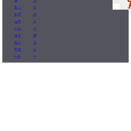
ル・
イ
エデ
バ
ュケ
シ
ーシ
ー
ョナ
ポ
ル・
リ
サポ
シ
ート
ー