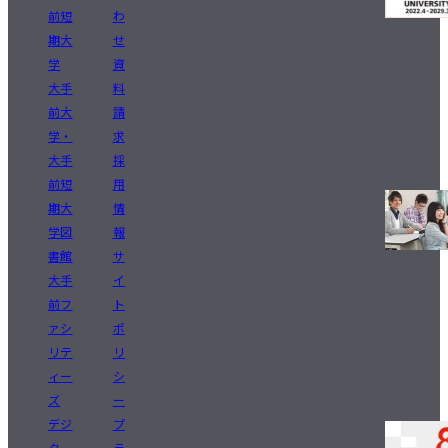
前短
わ
期大
せ
学
資
大手
料
前大
請
学・
求
大手
採
前短
用
期大
情
学図
報
書館
サ
大手
イ
前フ
ト
ァシ
ポ
リテ
リ
ィー
シ
ズ
ー
デジ
プ
タ
ラ