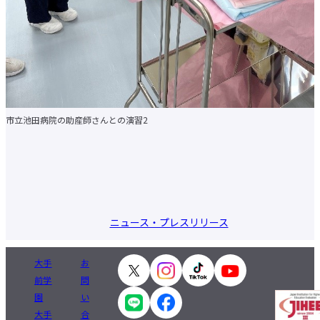
市立池田病院の助産師さんとの演習2
ニュース・プレスリリース
大手
お
前学
問
園
い
大手
合