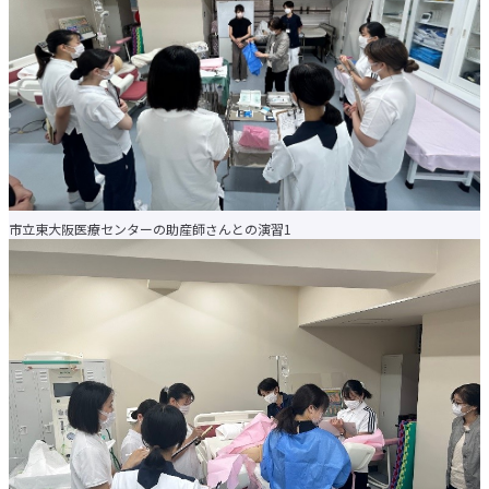
学費に関する注意事項
学費の納付について
学生相談
施設の利用について
大学生協・食堂
学生寮・学生マンション・アパート紹介
アルバイトの紹介
障がいのある学生支援に
ついて
各種申請・証明書発行
キャンパスカレンダー
クラブ・サークル紹介
市立東大阪医療センターの助産師さんとの演習1
大手前祭
就職・キャリアトップ
就職・キャリア支援
進路データ
資格サポートセンター
留学生への就職支援
卒業生の就職相談受付
就職関連Webサイトリンク集
求人検索NAVI
求人の申し込みについて
受験生
在学生
保護者・卒業生
企業・メディア
地域・一般