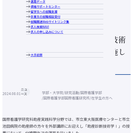
ニュース・プレスリリ
進路データ
大手前大学の特長
広報誌
人材養成等教育研究上の目的
学生相談
資格サポートセンター
ブランドメッセージ
コメンテーターガイド
教学運営の基本方針（大学院）
施設の利用について
留学生への就職支援
キャンパス案内
ース
大手前大学・大手前短期大学図書館
卒業生の就職相談受付
アクセス
大学生協・食堂
就職関連Webサイトリンク集
行動指針
学生寮・学生マンション・アパート紹介
求人検索NAVI
歴史・沿革
アルバイトの紹介
求人の申し込みについて
学長あいさつ
障がいのある学生支援について
【国際看護学研究科】助産診断技術
情報公表
各種申請・証明書発行
組織図
キャンパスカレンダー
中長期計画について
学Ⅰ（分娩期ケア）の演習を実施し
クラブ・サークル紹介
メディア掲載実績
大手前祭
広報誌
ました
コメンテーターガイド
ハラスメントの防止に向けての取り組み
個人情報保護への取り組みの取り組み
公益通報 相談・通報窓口
新型コロナウイルス感染症関連情報
ニュ
学部・大学院トップ
学部・大学院
研究活動
国際看護学部
2024.08.01
ース
国際日本学部
国際看護学部国際看護研究所
在学生の方へ
経営学部
現代社会学部
建築＆芸術学部
健康栄養学部
国際看護学研究科助産実践科学分野では、市立東大阪医療センターと市立
国際看護学部
池田病院の助産師の方々を外部講師にお迎えし「助産診断技術学Ⅰ」の授
通信教育部
業において、分娩期ケアの演習を行いました。