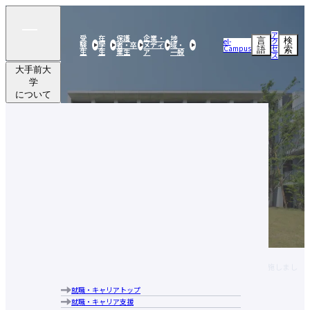
ア
受
在
保護
企業・
地
言
検
el-
ク
験
学
者・卒
メディ
域・
Campus
セ
語
索
生
生
業生
ア
一般
ス
大手前大
学
について
学部・
大学院
研究活動
大手前大学についてトップ
社会連携
建学の精神・目的・使命
大手前大学の特長
留学・
学部・大学院トップ
ブランドメッセージ
国際交流
国際日本学部
キャンパス案内
研究活動トップ
経営学部
学生生活
研究活動クローズアップ
大手前大学・大手前短期大学図書館
社会連携トップ
現代社会学部
交流文化研究所
アクセス
就職・
公開実技講座
建築＆芸術学部
史学研究所
行動指針
キャリア
公開講座
留学・国際交流トップ
健康栄養学部
国際看護研究所
歴史・沿革
実践英会話講座
大手前大学
学部・大学
研究活動
社会連携
留学・国際
学生生活
就職・キャ
海外研修・海外インターンシップ
学長あいさつ
教員（研究者）情報
国際看護学部
HOME
ニュース・プレスリリース
について
院
学生生活トップ
交流
リア
【国際看護学研究科】助産診断技術学Ⅰ（分娩期ケア）の演習を実施しまし
キャンパスで国際交流
情報公表
通信教育部
奨学金制度
た
海外提携校について
組織図
大学院 比較文化研究科
教育ローン
国際交流ニュースレター
就職・キャリアトップ
大手前大学についてトップ
中長期計画について
大学院 国際看護学研究科
学費に関する注意事項
就職・キャリア支援
建学の精神・目的・使命
メディア掲載実績
教学運営の基本方針（学部）
学費の納付について