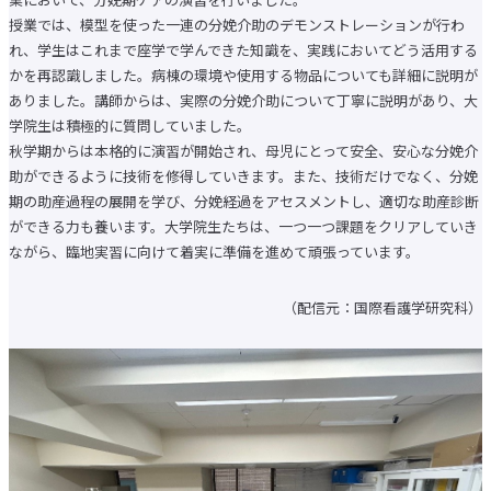
大学院 比較文化研究科
授業では、模型を使った一連の分娩介助のデモンストレーションが行わ
大学院 国際看護学研究科
教学運営の基本方針（学部）
れ、学生はこれまで座学で学んできた知識を、実践においてどう活用する
人材養成等教育研究上の目的
かを再認識しました。病棟の環境や使用する物品についても詳細に説明が
教学運営の基本方針（大学院）
ありました。講師からは、実際の分娩介助について丁寧に説明があり、大
研究活動トップ
学院生は積極的に質問していました。
研究活動クローズアップ
秋学期からは本格的に演習が開始され、母児にとって安全、安心な分娩介
交流文化研究所
史学研究所
助ができるように技術を修得していきます。また、技術だけでなく、分娩
国際看護研究所
期の助産過程の展開を学び、分娩経過をアセスメントし、適切な助産診断
教員（研究者）情報
ができる力も養います。大学院生たちは、一つ一つ課題をクリアしていき
社会連携トップ
ながら、臨地実習に向けて着実に準備を進めて頑張っています。
公開実技講座
公開講座
実践英会話講座
（配信元：国際看護学研究科）
留学・国際交流トップ
海外研修・
海外インターンシップ
キャンパスで国際交流
海外提携校について
国際交流ニュースレター
学生生活トップ
奨学金制度
教育ローン