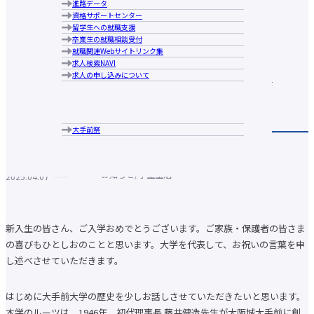
進路データ
大手前大学の特長
広報誌
人材養成等教育研究上の目的
学生相談
資格サポートセンター
ブランドメッセージ
コメンテーターガイド
ース
教学運営の基本方針（大学院）
施設の利用について
留学生への就職支援
キャンパス案内
大手前大学・大手前短期大学図書館
卒業生の就職相談受付
アクセス
大学生協・食堂
就職関連Webサイトリンク集
行動指針
学生寮・学生マンション・アパート紹介
求人検索NAVI
歴史・沿革
2025年度入学式 学長式辞（4月4
アルバイトの紹介
求人の申し込みについて
学長あいさつ
障がいのある学生支援について
情報公表
各種申請・証明書発行
日）
組織図
キャンパスカレンダー
中長期計画について
クラブ・サークル紹介
メディア掲載実績
大手前祭
広報誌
コメンテーターガイド
ハラスメントの防止に向けての取り組み
その他
個人情報保護への取り組みの取り組み
お知らせ
学生生活
2025.04.07
公益通報 相談・通報窓口
新型コロナウイルス感染症関連情報
学部・大学院トップ
国際日本学部
新入生の皆さん、ご入学おめでとうございます。ご家族・保護者の皆さま
経営学部
の喜びもひとしおのことと思います。大学を代表して、お祝いの言葉を申
現代社会学部
し述べさせていただきます。
建築＆芸術学部
健康栄養学部
国際看護学部
はじめに大手前大学の歴史を少しお話しさせていただきたいと思います。
通信教育部
本学のルーツは、1946年、初代理事長 藤井健造先生が大阪城大手前に創