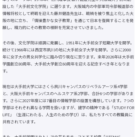
大学院 比較文化研究科
設した「大手前文化学院」に遡ります。大阪城内の中部軍司令部報道部の
大学院 国際看護学研究科
情報将校として終戦を迎えた藤井健造先生は、戦禍を被り焦土と化した大
教学運営の基本方針（学部）
人材養成等教育研究上の目的
阪の地に立ち、「情操豊かな女子教育」を通じて日本を復興することを発
教学運営の基本方針（大学院）
願し、精力的にその教育の根幹を充実させていきました。
研究活動トップ
研究活動クローズアップ
その後、文化学院は順調に発展し、1951年に大手前女子短期大学を開学。
交流文化研究所
史学研究所
続けて1966年には西宮市夙川の地に大手前女子大学を開学。さらに2000
国際看護研究所
年に女子大の男女共学化に踏み切り現在に至ります。来年2026年は大手前
教員（研究者）情報
学園創立80周年、大手前大学創立60周年を迎える記念すべき年となりま
社会連携トップ
す。
公開実技講座
公開講座
実践英会話講座
現在は大手前大学にはさくら夙川キャンパスのリベラルアーツ系4学部
留学・国際交流トップ
と、大阪大手前キャンパスのヘルスケア系2学部、合計6つの学部がありま
海外研修・
す。さらに2027年度には7番目の情報学部の設置を構想しています。7つの
海外インターンシップ
キャンパスで国際交流
学部はそれぞれ異なる学問を扱いますが、建学の精神である「STUDY FOR
海外提携校について
LIFE」（生涯にわたる、人生のための学び）は、私たちすべての教職員に
国際交流ニュースレター
共有されています。
学生生活トップ
奨学金制度
教育ローン
また、大手前学園はカトレアの花をモチーフとする校章「OTEMAE