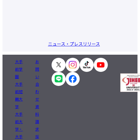
ニュース・プレスリリース
大手
お
前学
問
園
い
大手
合
前短
わ
期大
せ
学
資
大手
料
前大
請
学・
求
大手
採