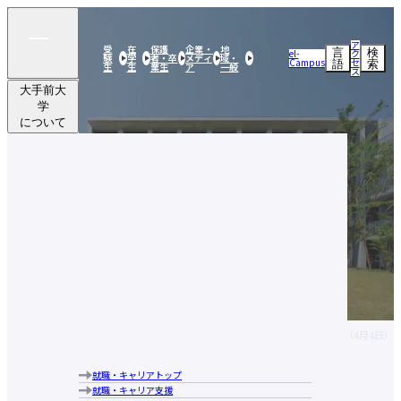
ア
受
在
保護
企業・
地
言
検
el-
ク
験
学
者・卒
メディ
域・
Campus
セ
語
索
生
生
業生
ア
一般
ス
大手前大
学
について
学部・
大学院
研究活動
大手前大学についてトップ
社会連携
建学の精神・目的・使命
大手前大学の特長
留学・
学部・大学院トップ
ブランドメッセージ
国際交流
国際日本学部
キャンパス案内
研究活動トップ
経営学部
学生生活
研究活動クローズアップ
大手前大学・大手前短期大学図書館
社会連携トップ
現代社会学部
交流文化研究所
アクセス
就職・
公開実技講座
建築＆芸術学部
史学研究所
行動指針
キャリア
公開講座
留学・国際交流トップ
健康栄養学部
国際看護研究所
歴史・沿革
実践英会話講座
大手前大学
学部・大学
研究活動
社会連携
留学・国際
学生生活
就職・キャ
海外研修・海外インターンシップ
学長あいさつ
教員（研究者）情報
国際看護学部
HOME
ニュース・プレスリリース
2025年度入学式 学長式辞（4月4日）
について
院
学生生活トップ
交流
リア
キャンパスで国際交流
情報公表
通信教育部
奨学金制度
海外提携校について
組織図
大学院 比較文化研究科
教育ローン
国際交流ニュースレター
就職・キャリアトップ
大手前大学についてトップ
中長期計画について
ニュース・プレスリリ
大学院 国際看護学研究科
学費に関する注意事項
就職・キャリア支援
建学の精神・目的・使命
メディア掲載実績
教学運営の基本方針（学部）
学費の納付について