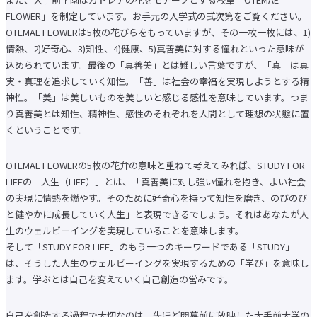
学費に関する注意事項
FLOWER」を制定しています。お手元の入学式の式次第をご覧ください。
学費の納付について
OTEMAE FLOWERは5枚の花びらをもっていますが、その一枚一枚には、1)
学生相談
施設の利用について
情熱、2)好奇心、3)知性、4)健康、5)真善美に対する憧れといった意味が
大学生協・食堂
込められています。最後の「真善美」とは難しい言葉ですが、「真」は真
学生寮・学生マンション・アパート紹介
実・真理を追求していく知性。「善」は社会の幸福を実現しようとする精
アルバイトの紹介
障がいのある学生支援に
神性。「美」は美しいものを美しいと感じる感性を意味しています。つま
ついて
り真善美とは知性、精神性、感性のそれぞれを人間として理想の状態に置
各種申請・証明書発行
キャンパスカレンダー
くということです。
クラブ・サークル紹介
大手前祭
OTEMAE FLOWERの5枚の花弁の意味と重ねて考えてみれば、STUDY FOR
就職・キャリアトップ
LIFEの「人生（LIFE）」とは、「真善美に対し強い憧れを抱き、よい社会
就職・キャリア支援
進路データ
の実現に情熱を燃やす。そのために好奇心を持って知性を磨き、のびのび
資格サポートセンター
と健やかに成長していく人生」と表現できるでしょう。それはあなたが人
留学生への就職支援
生のウェルビーイングを実現していることを意味します。
卒業生の就職相談受付
就職関連Webサイトリンク集
そして「STUDY FOR LIFE」のもう一つのキーワードである「STUDY」
求人検索NAVI
は、そうした人生のウェルビーイングを実現するための「学び」を意味し
求人の申し込みについて
ます。学ぶとは自己を変えていく自己創造の営みです。
受験生
在学生
保護者・卒業生
自己を創造する過程で大切なのは、先ほど開幕前に放映した大手前大学の
企業・メディア
地域・一般