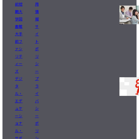
前短
用
期大
情
学図
報
書館
サ
大手
イ
前フ
ト
ァシ
ポ
リテ
リ
ィー
シ
ズ
ー
デジ
プ
タ
ラ
ル・
イ
エデ
バ
ュケ
シ
ーシ
ー
ョナ
ポ
ル・
リ
サポ
シ