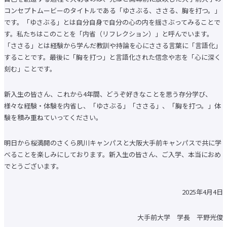
コンセプトムービーのタイトルである「ゆさぶる、ささる、胸を打つ。」
です。「ゆさぶる」とは自分自身で自分の心の内を揺さぶってみることで
el-Campus
アクセス
言語
す。私たちはこのことを「内省（リフレクション）」と呼んでいます。
「ささる」とは経験から学んだ教訓や持論を心にささる言葉に「言語化」
することです。最後に「胸を打つ」と言語化された信念や志を「心に深く
刻む」ことです。
新入生の皆さん、これから4年間、どうぞ好きなことを思う存分学び、
様々な経験・体験を内省し、「ゆさぶる」「ささる」、「胸を打つ。」体
験を積み重ねていってください。
明日から桜満開のさくら夙川キャンパスと大阪大手前キャンパスで共に学
べることを楽しみにしております。新入生の皆さん、ご入学、本当におめ
でとうございます。
2025年4月4日
大手前大学 学長 平野光俊