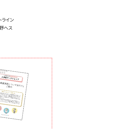
トライン
野へス