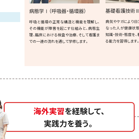
基礎看護技術
病態学Ⅰ
（呼吸器・循環器）
病気やケガにより日
呼吸と循環の正常な構造と機能を理解し、
なった人が健康状態
その機能が障害を起こす仕組みと、病態生
知識・技術・態度を
理、臨床における検査や治療、そして看護ま
る能力を習得します
での一連の流れを通して学修します。
海外実習
を経験して、
実践力を養う。