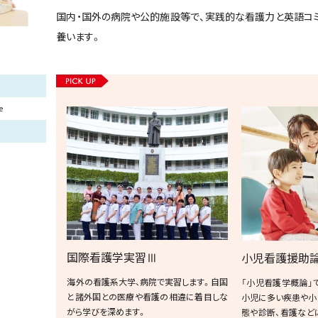
国内・国外の病院や公的施設等で、実践的な看護力と英語コ
養います。
e
国際看護学実習Ⅲ
小児看護援助
海外の看護系大学、病院で実習します。自国
「小児看護学概論」
と諸外国との医療や看護の相違に着目しな
小児に多い疾患や小
がら学びを深めます。
態や診断、看護など