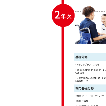
基礎分野
キャリアプランニングⅡ
Basic Communication in 
Context
Listening & Speaking in a
Society 他
専門基礎分野
病態学Ⅰ・Ⅱ・Ⅲ・Ⅳ・Ⅴ・Ⅵ
疾病と治療