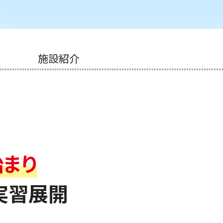
施設紹介
まり
実習展開