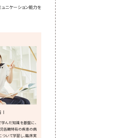
ミュニケーション能力を
論Ⅰ
で学んだ知識を基盤に、
児各期特有の疾患の病
について学習し、臨床実