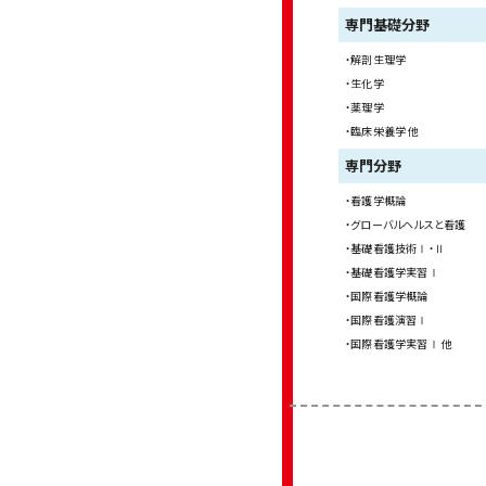
専門基礎分野
解剖生理学
生化学
薬理学
臨床栄養学 他
専門分野
看護学概論
グローバルヘルスと看護
基礎看護技術Ⅰ・Ⅱ
基礎看護学実習Ⅰ
国際看護学概論
国際看護演習Ⅰ
国際看護学実習Ⅰ 他