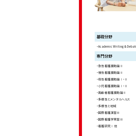
基礎分野
Academic Writing & Debat
専門分野
急性看護援助論Ⅱ
慢性看護援助論Ⅱ
母性看護援助論Ⅰ・Ⅱ
小児看護援助論Ⅰ・Ⅱ
高齢者看護援助論Ⅱ
多様性とメンタルヘルス
多様性と地域
国際看護演習Ⅲ
国際看護学実習Ⅲ
看護研究Ⅰ 他