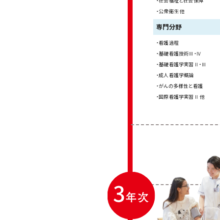
社会福祉と社会保障
公衆衛生 他
専門分野
看護過程
基礎看護技術Ⅲ・Ⅳ
基礎看護学実習Ⅱ・Ⅲ
成人看護学概論
がんの多様性と看護
国際看護学実習Ⅱ 他