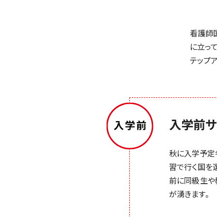
看護師
に立っ
テップ
入学前サ
秋に入学予定
習で行く国を
前に同級生や
が湧きます。